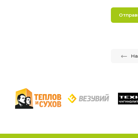
Отправ
На