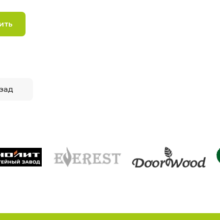
ить
зад