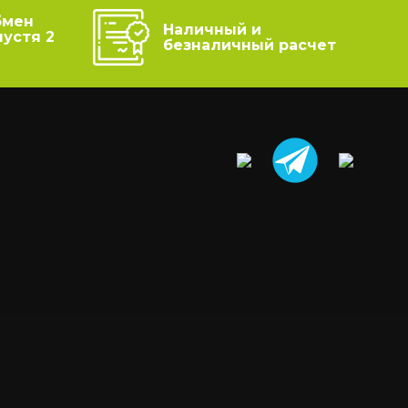
бмен
Наличный и
пустя 2
безналичный расчет