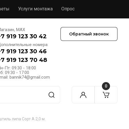
веты
Услуги монтажа
Опрос
агазин, MAX
Обратный звонок
+7 919 123 30 42
ополнительные номера:
+7 919 123 30 46
+7 919 123 70 48
н-Пт: 09:30 - 18:00
б: 09:30 - 17:00
mail: bannik74@gmail.com
0
штиль липа Сорт А 2,0 м.