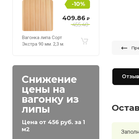
-10%
409.86
₽
455.40
Вагонка липа Сорт
Экстра 90 мм. 2,3 м.
Пр
Снижение
Отзы
цены на
вагонку из
Оста
липы
Цена от 456 руб. за 1
м2
Заполн