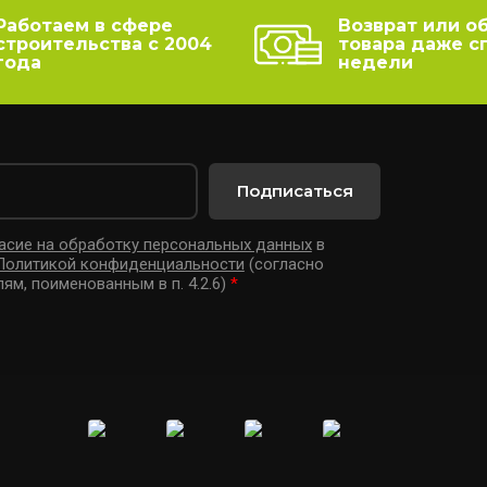
Работаем в сфере
Возврат или о
строительства с 2004
товара даже с
года
недели
Подписаться
асие на обработку персональных данных
в
Политикой конфиденциальности
(согласно
лям, поименованным в п. 4.2.6)
*