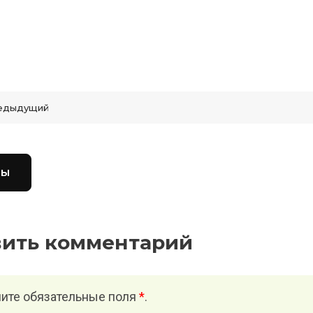
едыдущий
вы
вить комментарий
ите обязательные поля
*
.