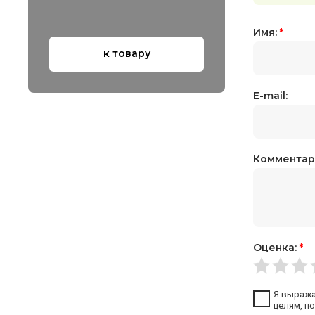
Имя:
*
к товару
E-mail:
Комментар
Оценка:
*
Я выраж
целям, по