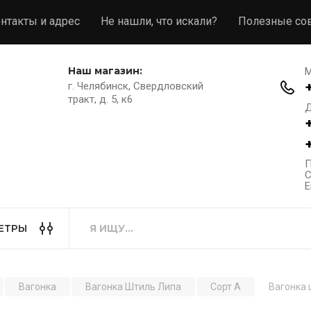
нтакты и адрес
Не нашли, что искали?
Полезные со
Наш магазин:
М
г. Челябинск, Свердловский
тракт, д. 5, к6
Д
П
С
E
ЕТРЫ
Вагонка
Вагонка Штиль Липа
Сорт А
Вагонка 